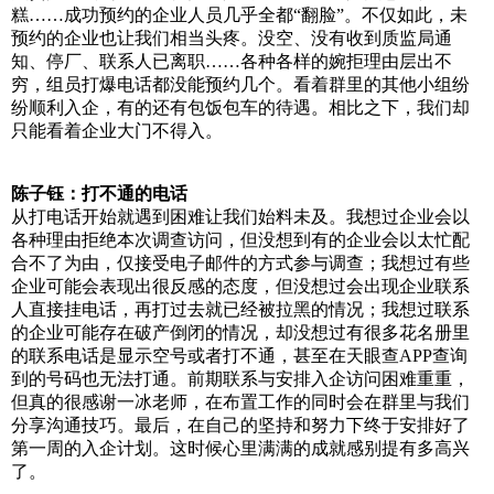
糕……成功预约的企业人员几乎全都“翻脸”。不仅如此，未
预约的企业也让我们相当头疼。没空、没有收到质监局通
知、停厂、联系人已离职……各种各样的婉拒理由层出不
穷，组员打爆电话都没能预约几个。看着群里的其他小组纷
纷顺利入企，有的还有包饭包车的待遇。相比之下，我们却
只能看着企业大门不得入。
陈子钰：打不通的电话
从打电话开始就遇到困难让我们始料未及。我想过企业会以
各种理由拒绝本次调查访问，但没想到有的企业会以太忙配
合不了为由，仅接受电子邮件的方式参与调查；我想过有些
企业可能会表现出很反感的态度，但没想过会出现企业联系
人直接挂电话，再打过去就已经被拉黑的情况；我想过联系
的企业可能存在破产倒闭的情况，却没想过有很多花名册里
的联系电话是显示空号或者打不通，甚至在天眼查APP查询
到的号码也无法打通。前期联系与安排入企访问困难重重，
但真的很感谢一冰老师，在布置工作的同时会在群里与我们
分享沟通技巧。最后，在自己的坚持和努力下终于安排好了
第一周的入企计划。这时候心里满满的成就感别提有多高兴
了。