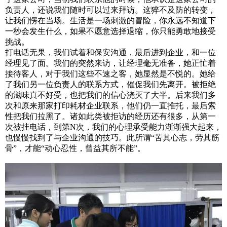
负责人，还说我们随时可以过来拜访。这猝不及防的转变，
让我们愣在当场。生活是一场刺激的冒险，你永远不知道下
一秒会发生什么，如果不愿意选择退缩，你只能勇敢地接受
挑战。
打电话无果，我们试着和保安沟通，最后进到企业，和一位
经理见了面。我们的突然来访，让经理毫无准备，她正忙着
接待客人，对于我们这些不速之客，她显然是不悦的。她给
了我们另一位负责人的联系方式，催促我们先离开。被拒绝
的滋味真不好受，也把我们的信心浇灭了大半。后来我们多
次和原来那家打印耗材企业联系，他们仍一直推托，最后索
性把我们拉黑了。诸如此类被拒访的经历还有很多，从第一
次被挂电话，到第N次，我们的心理承受能力渐渐强大起来，
也慢慢找到了与企业沟通的技巧。此所谓“苦其心志，劳其筋
骨”，才能“动心忍性，曾益其所不能”。