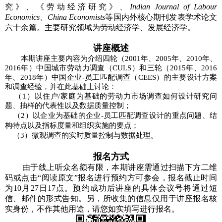
究》、《劳动经济研究》、
Indian Journal of Labour
Economics
、
China Economists
等国内外核心期刊发表学术论文
六十余篇。主要研究领域为劳动经济学、发展经济学
。
讲座概述
本期讲座主要内容为介绍四轮（2001年、2005年、2010年、
2016年）中国城市劳动力调查（CULS）和三轮（2015年、2016
年、2018年）中国企业-员工匹配调查（CEES）的主要设计方案
和调查经验，并在此基础上讨论：
（1）以住户/家庭为基础的劳动力市场调查如何设计研究问
题、抽样的代表性以及数据质量控制；
（
2）以企业为基础的企业-员工匹配调查设计的重点问题、结
构特点以及指标度量和组织实施的要点；
（3）微观调查的实时质量控制与数据处理。
报名方式
由于线上听众名额有限，本期讲座需通过扫描下方二维
码或点击“阅读原文”报名进行预约方可参会，报名截止时间
为10月27日17点。预约成功后讲座的具体会议号将通过短
信、邮件的形式告知。另，所收集的信息仅用于讲座报名核
实身份，不作其他用途，请您如实填写进行报名。