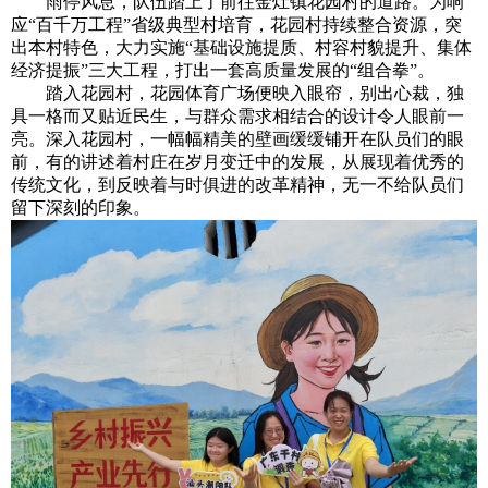
雨停风息，队伍踏上了前往金灶镇花园村的道路。为响
应“百千万工程”省级典型村培育，花园村持续整合资源，突
出本村特色，大力实施“基础设施提质、村容村貌提升、集体
经济提振”三大工程，打出一套高质量发展的“组合拳”。
踏入花园村，花园体育广场便映入眼帘，别出心裁，独
具一格而又贴近民生，与群众需求相结合的设计令人眼前一
亮。深入花园村，一幅幅精美的壁画缓缓铺开在队员们的眼
前，有的讲述着村庄在岁月变迁中的发展，从展现着优秀的
传统文化，到反映着与时俱进的改革精神，无一不给队员们
留下深刻的印象。